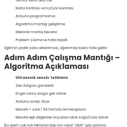
Sensör verisi okumak
Motor kontrolü ve hız/yön kontrolü
Arduino programlama
Algoritma mantığı geliştirme
Mekanik montaj becerisi
Problem çözme ve hata tespiti
Eğitimin pratik yolla aktarılması, öğrenmeyi kalıcı hâle getirir.
Adım Adım Çalışma Mantığı –
Algoritma Açıklaması
Ultrasonik sensör tetiklenir
Ses dalgası gönderilir
Engel varsa dalga geri döner
Arduino süreyi ölçer
Mesafe = süre / 58 formülü ile hesaplanır
Mesafe eşik değerden küçükse robot sağa/sola döner
Bu işlem çok hızlı tekrarlandığı için robot “akıllı” gibi görünür.