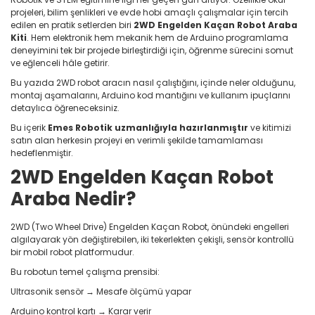
projeleri, bilim şenlikleri ve evde hobi amaçlı çalışmalar için tercih
edilen en pratik setlerden biri
2WD Engelden Kaçan Robot Araba
Kiti
. Hem elektronik hem mekanik hem de Arduino programlama
deneyimini tek bir projede birleştirdiği için, öğrenme sürecini somut
ve eğlenceli hâle getirir.
Bu yazıda 2WD robot aracın nasıl çalıştığını, içinde neler olduğunu,
montaj aşamalarını, Arduino kod mantığını ve kullanım ipuçlarını
detaylıca öğreneceksiniz.
Bu içerik
Emes Robotik uzmanlığıyla hazırlanmıştır
ve kitimizi
satın alan herkesin projeyi en verimli şekilde tamamlaması
hedeflenmiştir.
2WD Engelden Kaçan Robot
Araba Nedir?
2WD (Two Wheel Drive) Engelden Kaçan Robot, önündeki engelleri
algılayarak yön değiştirebilen, iki tekerlekten çekişli, sensör kontrollü
bir mobil robot platformudur.
Bu robotun temel çalışma prensibi:
Ultrasonik sensör → Mesafe ölçümü yapar
Arduino kontrol kartı → Karar verir