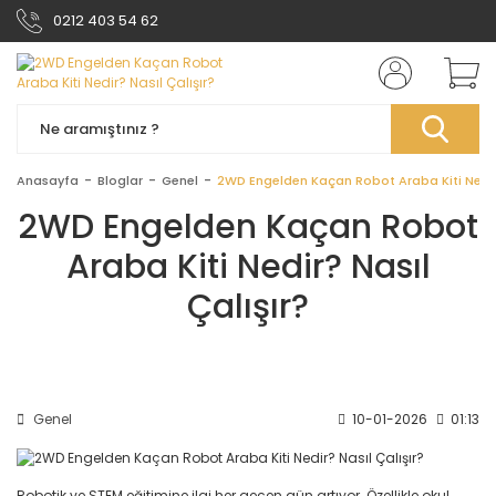
0212 403 54 62
Anasayfa
Bloglar
Genel
2WD Engelden Kaçan Robot Araba Kiti Nedir?
2WD Engelden Kaçan Robot
Araba Kiti Nedir? Nasıl
Çalışır?
Genel
10-01-2026
01:13
Robotik ve STEM eğitimine ilgi her geçen gün artıyor. Özellikle okul