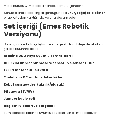
Motor sürücü → Motorlara hareket komutu gönderir
Sonuç olarak robot engeli gördüğünde
durur, sağa/sola döner
,
engel ortadan kalktığında yoluna devam eder.
Set İçeriği (Emes Robotik
Versiyonu)
Bu kit içinde robotu çalıştırmak için gerekli tüm bileşenler eksiksiz
şekilde bulunmaktadır:
Arduino UNO veya uyumlu kontrol kartı
HC-SR04 Ultrasonik mesafe sensörü ve sensör tutucu
L298N motor sürücü kartı
2 adet sarı DC motor + tekerlekler
Robot şasi gövdesi (akrilik/plastik)
Pil yuvası (6V/9V)
Jumper kablo seti
Bağlantı vidaları ve parçaları
Tüm parçalar birbirine uyumlu seçildiği için ek modifikasyon