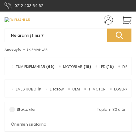
0212 403 54 62
Anasayfa
EKİPMANLAR
TÜM EKİPMANLAR
(69)
MOTORLAR
(18)
LED
(16)
DİRENÇ
EMES ROBOTİK
Elecrow
OEM
T-MOTOR
DSSERVO
Stoktakiler
Toplam 80 ürün