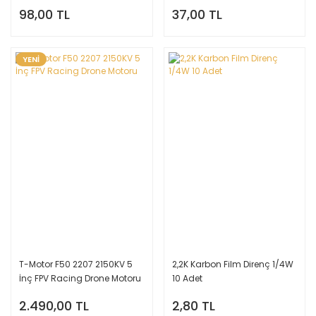
Modül
98,00 TL
37,00 TL
YENİ
T-Motor F50 2207 2150KV 5
2,2K Karbon Film Direnç 1/4W
İnç FPV Racing Drone Motoru
10 Adet
2.490,00 TL
2,80 TL