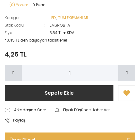
(0) Yorum
- 0 Puan
Kategori
LED
,
TÜM EKİPMANLAR
Stok Kodu
EMSRGB-A
Fiyat
3,54 TL + KDV
*0,45 TL den başlayan taksitlerle!
4,25 TL
Sepete Ekle
Arkadaşına Öner
Fiyatı Düşünce Haber Ver
Paylaş