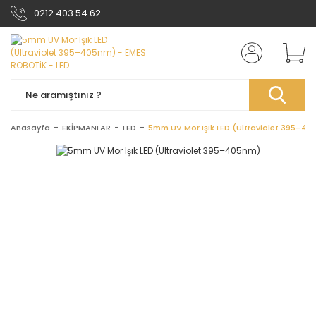
0212 403 54 62
Anasayfa
EKİPMANLAR
LED
5mm UV Mor Işık LED (Ultraviolet 395–40