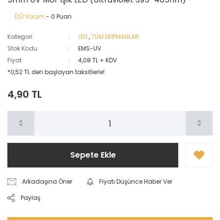
(0) Yorum
- 0 Puan
Kategori
LED
,
TÜM EKİPMANLAR
Stok Kodu
EMS-UV
Fiyat
4,08 TL + KDV
*0,52 TL den başlayan taksitlerle!
4,90 TL
Sepete Ekle
Arkadaşına Öner
Fiyatı Düşünce Haber Ver
Paylaş