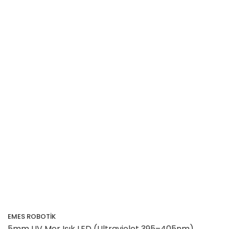
EMES ROBOTİK
5mm UV Mor Işık LED (Ultraviolet 395–405nm)