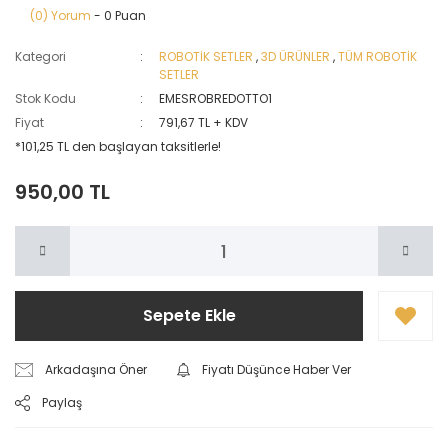
(0) Yorum
- 0 Puan
Kategori
ROBOTİK SETLER
,
3D ÜRÜNLER
,
TÜM ROBOTİK
SETLER
Stok Kodu
EMESROBREDOTTO1
Fiyat
791,67 TL + KDV
*101,25 TL den başlayan taksitlerle!
950,00 TL
Sepete Ekle
Arkadaşına Öner
Fiyatı Düşünce Haber Ver
Paylaş