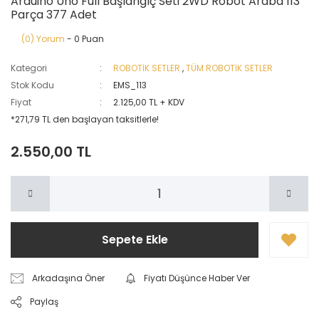
Arduino Uno Full Başlangıç Seti 2WD Robot Araba 113
Parça 377 Adet
(0) Yorum
- 0 Puan
Kategori
ROBOTİK SETLER
,
TÜM ROBOTİK SETLER
Stok Kodu
EMS_113
Fiyat
2.125,00 TL + KDV
*271,79 TL den başlayan taksitlerle!
2.550,00 TL
Sepete Ekle
Arkadaşına Öner
Fiyatı Düşünce Haber Ver
Paylaş