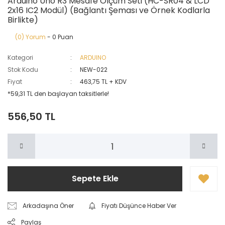
Arduino Uno R3 Mesafe Ölçüm Seti (HC-SR04 & LCD
2x16 IC2 Modül) (Bağlantı Şeması ve Örnek Kodlarla
Birlikte)
(0) Yorum
- 0 Puan
Kategori
ARDUINO
Stok Kodu
NEW-022
Fiyat
463,75 TL + KDV
*59,31 TL den başlayan taksitlerle!
556,50 TL
Sepete Ekle
Arkadaşına Öner
Fiyatı Düşünce Haber Ver
Paylaş