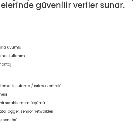
lerinde güvenilir veriler sunar.
larla uyumlu
rahat kullanım
montaj
tomatik sulama / ısıtma kontrolü
emesi
anlı sıcaklık–nem ölçümü
ata logger, sensör networkleri
ıç sensörü