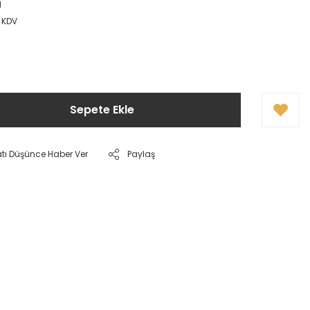
M
+ KDV
Sepete Ekle
atı Düşünce Haber Ver
Paylaş