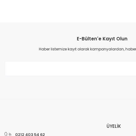
Bu ürünün fiyat bilgisi, resim, ürün açıklamalarında ve diğer konular
Görüş ve önerileriniz için teşekkür ederiz.
E-Bülten'e Kayıt Olun
Ürün resmi kalitesiz, bozuk veya görüntülenemiyor.
Ürün açıklamasında eksik bilgiler bulunuyor.
Haber listemize kayıt olarak kampanyalardan, haberda
Ürün bilgilerinde hatalar bulunuyor.
Ürün fiyatı diğer sitelerden daha pahalı.
Bu ürüne benzer farklı alternatifler olmalı.
ÜYELİK
0212 403 54 62