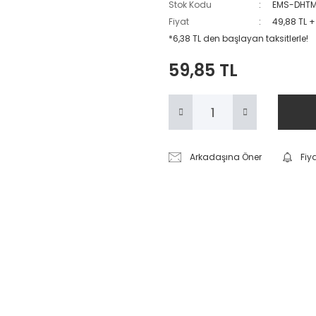
Stok Kodu
EMS-DHT
Fiyat
49,88 TL 
*6,38 TL den başlayan taksitlerle!
59,85 TL
Arkadaşına Öner
Fiy