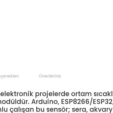
eçenekleri
Önerileriniz
elektronik projelerde ortam sıcakl
 modüldür. Arduino, ESP8266/ESP32,
mlu çalışan bu sensör; sera, akva