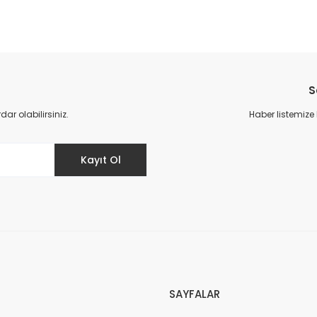
da yetersiz gördüğünüz noktaları öneri formunu kullanarak tarafımıza il
Bu ürüne ilk yorumu siz yapın!
S
Yorum Yaz
r olabilirsiniz.
Haber listemize
Kayıt Ol
Gönder
SAYFALAR