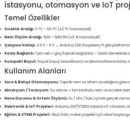
istasyonu, otomasyon ve IoT proje
Temel Özellikler
Sıcaklık Aralığı:
0 °C – 50 °C (±2 °C hassasiyet)
Nem Ölçüm Aralığı:
%20 – %90 RH (±5 % hassasiyet)
Çalışma Voltajı:
3.3 V – 5 V → Arduino, ESP, Raspberry Pi gibi platform
Kolay Bağlantı:
1 pin veri + güç/toprak bağlantısı — basit devrelerde 
Kompakt Boyut:
Küçük boyut, breadboard ve devre kartlarına kolay 
Kullanım Alanları
Sera & Bahçe Otomasyonu:
Toprak nem ve ortam sıcaklığına göre o
Akvaryum / Teraryum:
Su ısıtıcısı + fan kontrolü, nem ve sıcaklık izl
Hava Durumu & Ortam Ölçümü:
Ev / ofis / kutu içinde gerçek zam
Elektronik & IoT Projeleri:
Arduino, ESP/STM32 tabanlı IoT cihazları, d
Eğitim & STEM Projeleri:
Okul, hobi, maker projeleri için ideal başlang