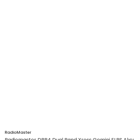
RadioMaster
Radiomaster DBR4 Dual Band Xross Gemini ELRS Alıcı