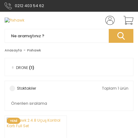
0212 403 54 62
Anasayfa
Pixhawk
DRONE
(1)
Stoktakiler
Toplam 1 ürün
YENİ